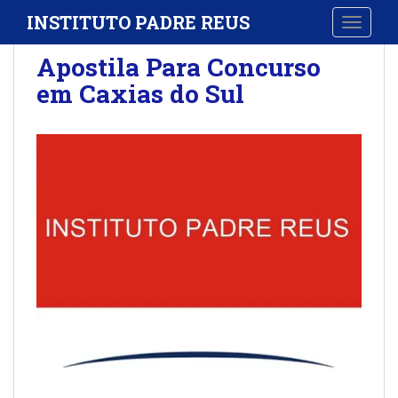
S
INSTITUTO PADRE REUS
TOGGLE
k
i
Apostila Para Concurso
p
em Caxias do Sul
t
o
m
a
i
n
c
o
n
t
e
n
t