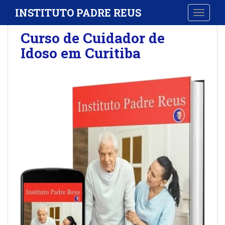
S
INSTITUTO PADRE REUS
TOGGLE
k
i
Curso de Cuidador de
p
Idoso em Curitiba
t
o
m
a
i
n
c
o
n
t
e
n
t