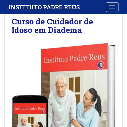
S
INSTITUTO PADRE REUS
TOGGLE
k
i
Curso de Cuidador de
p
Idoso em Diadema
t
o
m
a
i
n
c
o
n
t
e
n
t