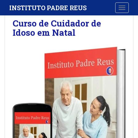
S
INSTITUTO PADRE REUS
TOGGLE
k
i
Curso de Cuidador de
p
Idoso em Natal
t
o
m
a
i
n
c
o
n
t
e
n
t