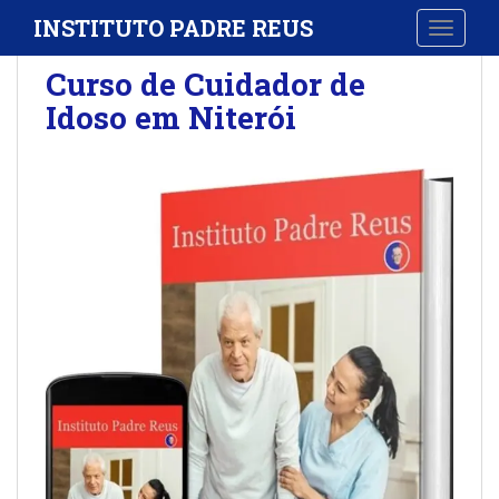
S
INSTITUTO PADRE REUS
TOGGLE
k
i
Curso de Cuidador de
p
Idoso em Niterói
t
o
m
a
i
n
c
o
n
t
e
n
t