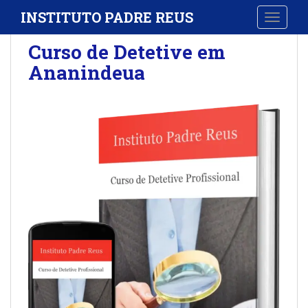
S
INSTITUTO PADRE REUS
TOGGLE
k
i
Curso de Detetive em
p
Ananindeua
t
o
m
a
i
n
c
o
n
t
e
n
t