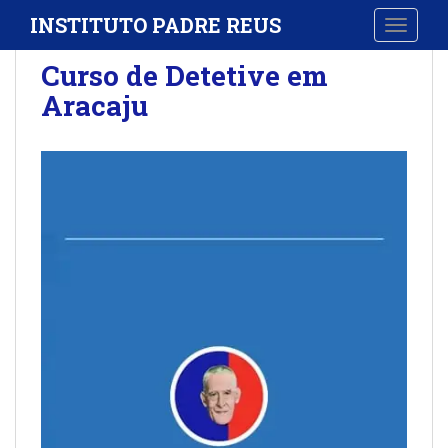
S
INSTITUTO PADRE REUS
TOGGLE
k
i
Curso de Detetive em
p
Aracaju
t
o
m
a
i
n
c
o
n
t
e
n
t