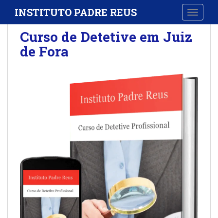
S
INSTITUTO PADRE REUS
TOGGLE
k
i
Curso de Detetive em Juiz
p
de Fora
t
o
m
a
i
n
c
o
n
t
e
n
t