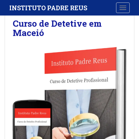
S
INSTITUTO PADRE REUS
TOGGLE
k
i
Curso de Detetive em
p
Maceió
t
o
m
a
i
n
c
o
n
t
e
n
t