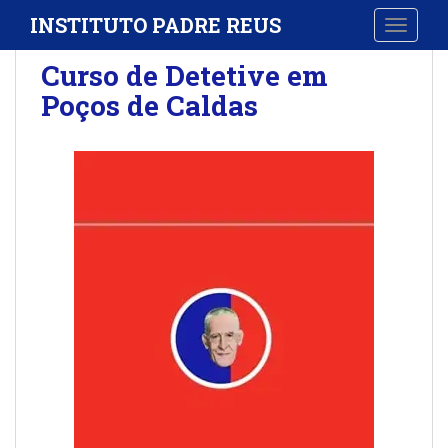
S
INSTITUTO PADRE REUS
TOGGLE
k
i
Curso de Detetive em
p
Poços de Caldas
t
o
m
a
i
n
c
o
n
t
e
n
t