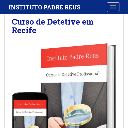
S
INSTITUTO PADRE REUS
TOGGLE
k
i
Curso de Detetive em
p
Recife
t
o
m
a
i
n
c
o
n
t
e
n
t