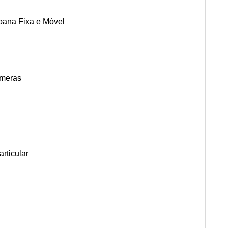
pana Fixa e Móvel
âmeras
rticular