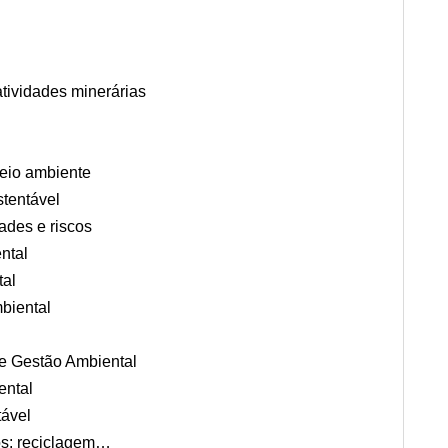
tividades minerárias
meio ambiente
tentável
ades e riscos
ntal
tal
biental
e Gestão Ambiental
ental
ável
os: reciclagem…