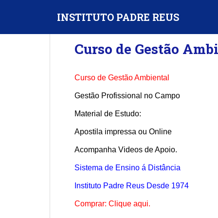
S
INSTITUTO PADRE REUS
k
i
p
Curso de Gestão Ambi
t
o
m
Curso de Gestão Ambiental
a
i
Gestão Profissional no Campo
n
Material de Estudo:
c
o
Apostila impressa ou Online
n
Acompanha Videos de Apoio.
t
e
Sistema de Ensino á Distância
n
t
Instituto Padre Reus Desde 1974
Comprar: Clique aqui.