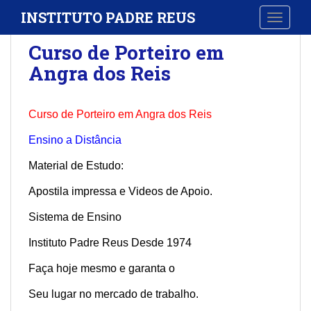
S
INSTITUTO PADRE REUS
TOGGLE
k
i
Curso de Porteiro em
p
Angra dos Reis
t
o
m
Curso de Porteiro em Angra dos Reis
a
i
Ensino a Distância
n
Material de Estudo:
c
o
Apostila impressa e Videos de Apoio.
n
t
Sistema de Ensino
e
Instituto Padre Reus Desde 1974
n
t
Faça hoje mesmo e garanta o
Seu lugar no mercado de trabalho.