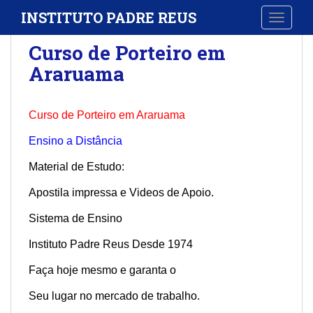
S
INSTITUTO PADRE REUS
TOGGLE
k
i
Curso de Porteiro em
p
Araruama
t
o
m
Curso de Porteiro em Araruama
a
i
Ensino a Distância
n
Material de Estudo:
c
o
Apostila impressa e Videos de Apoio.
n
t
Sistema de Ensino
e
Instituto Padre Reus Desde 1974
n
t
Faça hoje mesmo e garanta o
Seu lugar no mercado de trabalho.