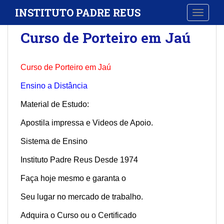
S
INSTITUTO PADRE REUS
TOGGLE
k
i
Curso de Porteiro em Jaú
p
t
o
Curso de Porteiro em Jaú
m
a
Ensino a Distância
i
Material de Estudo:
n
c
Apostila impressa e Videos de Apoio.
o
Sistema de Ensino
n
t
Instituto Padre Reus Desde 1974
e
n
Faça hoje mesmo e garanta o
t
Seu lugar no mercado de trabalho.
Adquira o Curso ou o Certificado