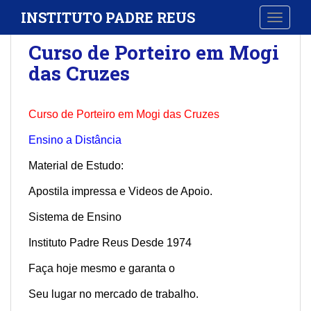
S
INSTITUTO PADRE REUS
TOGGLE
k
i
Curso de Porteiro em Mogi
p
das Cruzes
t
o
m
Curso de Porteiro em Mogi das Cruzes
a
i
Ensino a Distância
n
Material de Estudo:
c
o
Apostila impressa e Videos de Apoio.
n
t
Sistema de Ensino
e
Instituto Padre Reus Desde 1974
n
t
Faça hoje mesmo e garanta o
Seu lugar no mercado de trabalho.