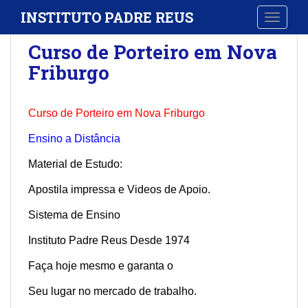
S
INSTITUTO PADRE REUS
TOGGLE
k
i
Curso de Porteiro em Nova
p
Friburgo
t
o
m
Curso de Porteiro em Nova Friburgo
a
i
Ensino a Distância
n
Material de Estudo:
c
o
Apostila impressa e Videos de Apoio.
n
t
Sistema de Ensino
e
Instituto Padre Reus Desde 1974
n
t
Faça hoje mesmo e garanta o
Seu lugar no mercado de trabalho.