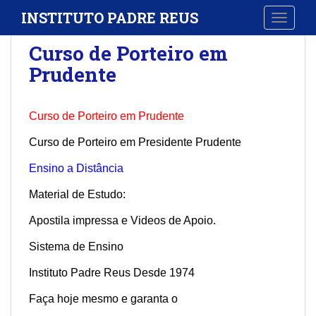
S
INSTITUTO PADRE REUS
TOGGLE
k
i
Curso de Porteiro em
p
Prudente
t
o
m
Curso de Porteiro em Prudente
a
i
Curso de Porteiro em Presidente Prudente
n
Ensino a Distância
c
o
Material de Estudo:
n
t
Apostila impressa e Videos de Apoio.
e
Sistema de Ensino
n
t
Instituto Padre Reus Desde 1974
Faça hoje mesmo e garanta o