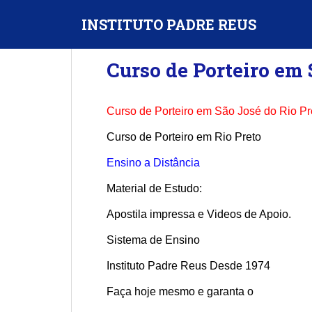
S
INSTITUTO PADRE REUS
k
i
p
Curso de Porteiro em 
t
o
m
Curso de Porteiro em São José do Rio Pr
a
i
Curso de Porteiro em Rio Preto
n
Ensino a Distância
c
o
Material de Estudo:
n
Apostila impressa e Videos de Apoio.
t
e
Sistema de Ensino
n
t
Instituto Padre Reus Desde 1974
Faça hoje mesmo e garanta o