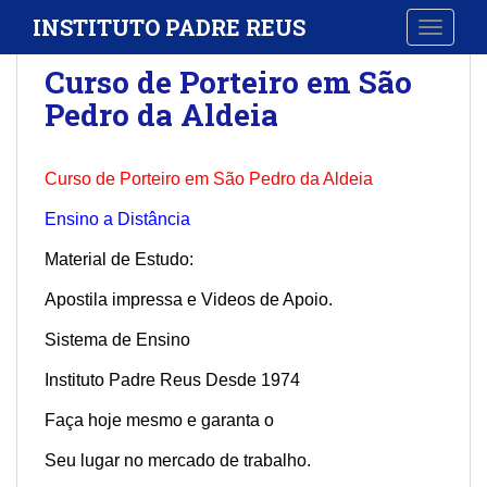
S
INSTITUTO PADRE REUS
TOGGLE
k
i
Curso de Porteiro em São
p
Pedro da Aldeia
t
o
m
Curso de Porteiro em São Pedro da Aldeia
a
i
Ensino a Distância
n
Material de Estudo:
c
o
Apostila impressa e Videos de Apoio.
n
t
Sistema de Ensino
e
Instituto Padre Reus Desde 1974
n
t
Faça hoje mesmo e garanta o
Seu lugar no mercado de trabalho.