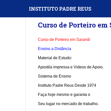
S
INSTITUTO PADRE REUS
k
i
p
Curso de Porteiro em
t
o
m
Curso de Porteiro em Sarandi
a
i
Ensino a Distância
n
Material de Estudo:
c
o
Apostila impressa e Videos de Apoio.
n
Sistema de Ensino
t
e
Instituto Padre Reus Desde 1974
n
t
Faça hoje mesmo e garanta o
Seu lugar no mercado de trabalho.