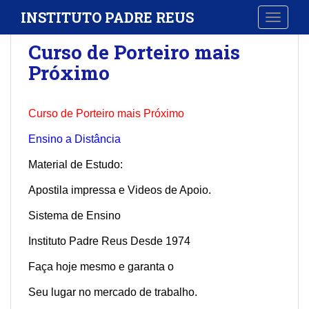
S
INSTITUTO PADRE REUS
TOGGLE
k
i
Curso de Porteiro mais
p
Próximo
t
o
m
Curso de Porteiro mais Próximo
a
i
Ensino a Distância
n
Material de Estudo:
c
o
Apostila impressa e Videos de Apoio.
n
t
Sistema de Ensino
e
Instituto Padre Reus Desde 1974
n
t
Faça hoje mesmo e garanta o
Seu lugar no mercado de trabalho.