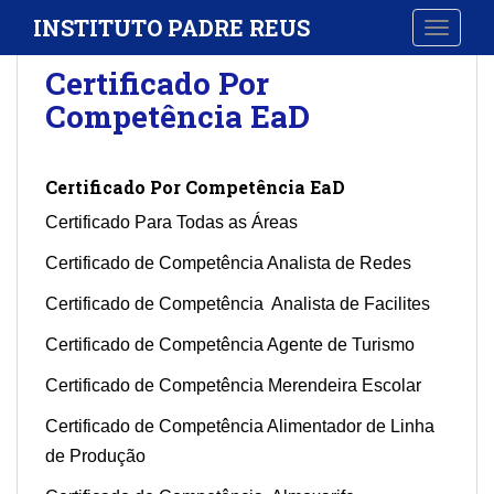
S
INSTITUTO PADRE REUS
TOGGLE
k
i
Certificado Por
p
Competência EaD
t
o
m
Certificado Por Competência EaD
a
i
Certificado Para Todas as Áreas
n
Certificado de Competência Analista de Redes
c
o
Certificado de Competência Analista de Facilites
n
t
Certificado de Competência Agente de Turismo
e
Certificado de Competência Merendeira Escolar
n
t
Certificado de Competência Alimentador de Linha
de Produção