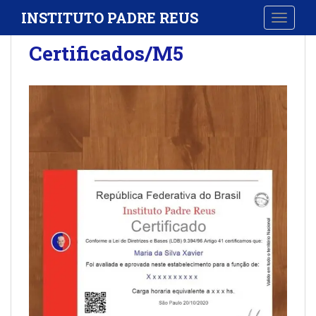
S
INSTITUTO PADRE REUS
TOGGLE
k
i
Certificados/M5
p
t
o
m
a
i
n
c
o
n
t
e
n
t