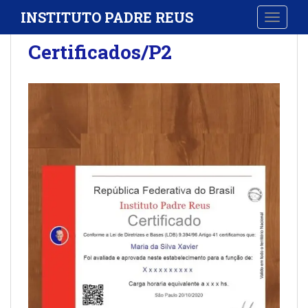
S
INSTITUTO PADRE REUS
TOGGLE
k
i
Certificados/P2
p
t
o
m
a
i
n
c
o
n
t
e
n
t