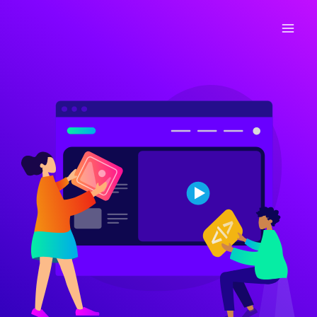
Ir
para
o
conteúdo