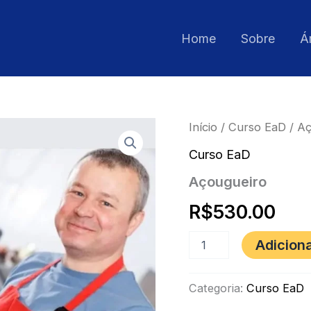
Home
Sobre
Á
Início
/
Curso EaD
/ Aç
Curso EaD
Açougueiro
R$
530.00
Açougueiro
Adiciona
quantidade
Categoria:
Curso EaD