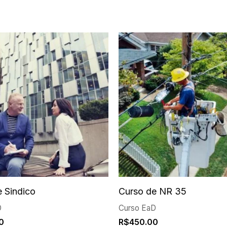
 Sindico
Curso de NR 35
D
Curso EaD
0
R$
450.00