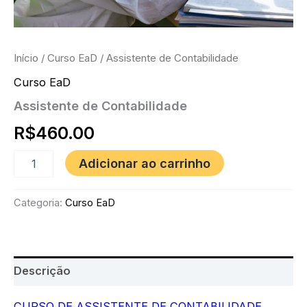
Início
/
Curso EaD
/ Assistente de Contabilidade
Curso EaD
Assistente de Contabilidade
R$
460.00
Assistente
Adicionar ao carrinho
de
Contabilidade
quantidade
Categoria:
Curso EaD
Descrição
CURSO DE ASSISTENTE DE CONTABILIDADE