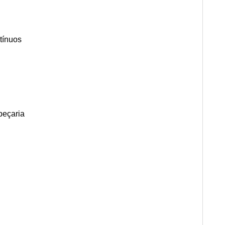
tínuos
peçaria