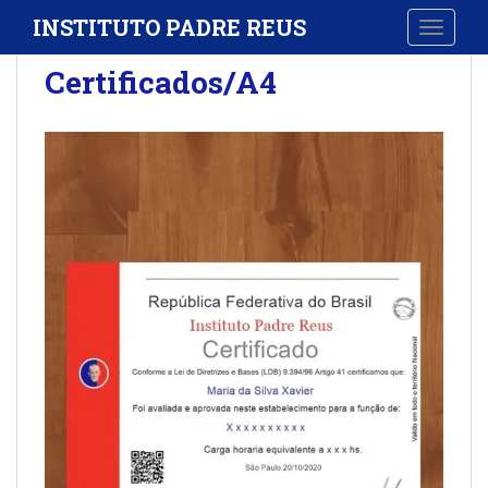
S
INSTITUTO PADRE REUS
TOGGLE
k
i
Certificados/A4
p
t
o
m
a
i
n
c
o
n
t
e
n
t